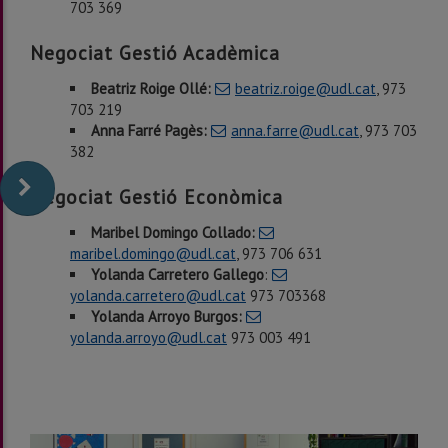
703 369
Negociat Gestió Acadèmica
Beatriz Roige Ollé:
beatriz.roige@udl.cat
, 973
703 219
Anna Farré Pagès:
anna.farre@udl.cat
, 973 703
382
Negociat Gestió Econòmica
Maribel Domingo Collado:
maribel.domingo@udl.cat
, 973 706 631
Yolanda Carretero Gallego
:
yolanda.carretero@udl.cat
973 703368
Yolanda Arroyo Burgos:
yolanda.arroyo@udl.cat
973 003 491