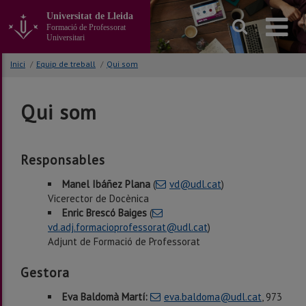
Anar
Universitat de Lleida
al
Formació de Professorat
contingut
Universitari
principal
de
Inici
/
Equip de treball
/
Qui som
la
pàgina
Qui som
Responsables
Manel Ibáñez Plana
(
vd@udl.cat
)
Vicerector de Docènica
Enric Brescó Baiges
(
vd.adj.formacioprofessorat@udl.cat
)
Adjunt de Formació de Professorat
Gestora
Eva Baldomà Martí:
eva.baldoma@udl.cat
, 973